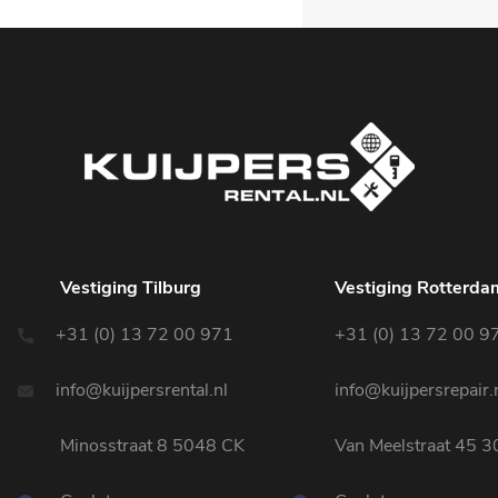
Vestiging Tilburg
Vestiging Rotterda
+31 (0) 13 72 00 971
+31 (0) 13 72 00 9
info@kuijpersrental.nl
info@kuijpersrepair.
Minosstraat 8 5048 CK
Van Meelstraat 45 