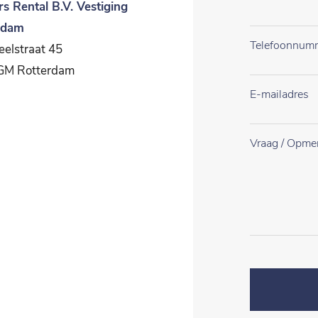
rs Rental B.V. Vestiging
rdam
elstraat 45
GM Rotterdam