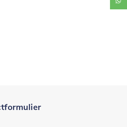
+31645
tformulier