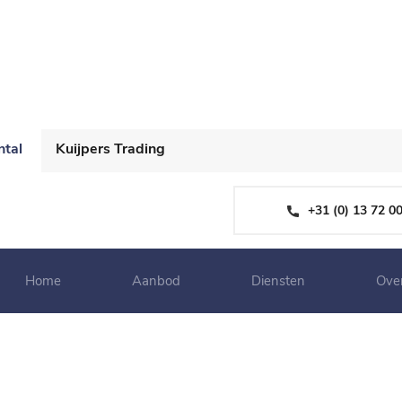
ntal
Kuijpers Trading
+31 (0) 13 72 0
Home
Aanbod
Diensten
Ove