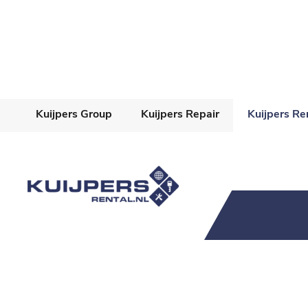
Home
Aanbod
Diensten
Over ons
Vacatures
Contact
Kuijpers Group
Kuijpers Repair
Kuijpers Re