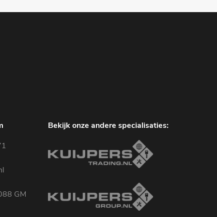
m
Bekijk onze andere specialisaties:
71
nl
3088 GM