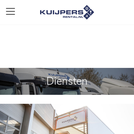
Home
Aanbod
Diensten
Over ons
Vacatures
Contact
Diensten