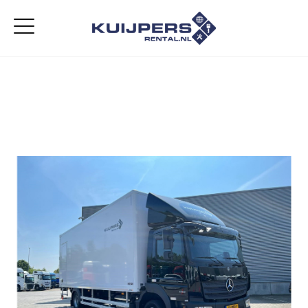
Home
Aanbod
Diensten
Over ons
Vacatures
Contact