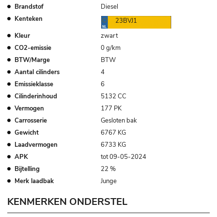
Brandstof
Diesel
Kenteken
23BVJ1
Kleur
zwart
CO2-emissie
0 g/km
BTW/Marge
BTW
Aantal cilinders
4
Emissieklasse
6
Cilinderinhoud
5132 CC
Vermogen
177 PK
Carrosserie
Gesloten bak
Gewicht
6767 KG
Laadvermogen
6733 KG
APK
tot 09-05-2024
Bijtelling
22 %
Merk laadbak
Junge
KENMERKEN ONDERSTEL