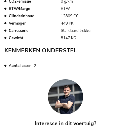
CO2-emissie
0 g/km
BTW/Marge
BTW
Cilinderinhoud
12809 CC
Vermogen
449 PK
Carrosserie
Standaard trekker
Gewicht
8147 KG
KENMERKEN ONDERSTEL
Aantal assen
2
Interesse in dit voertuig?