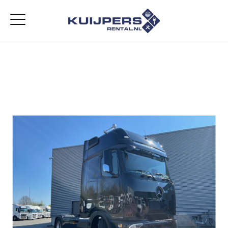
Home
Aanbod
Diensten
Over ons
Vacatures
Contact