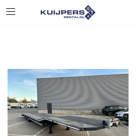
Home
Aanbod
Diensten
Over ons
Vacatures
Contact