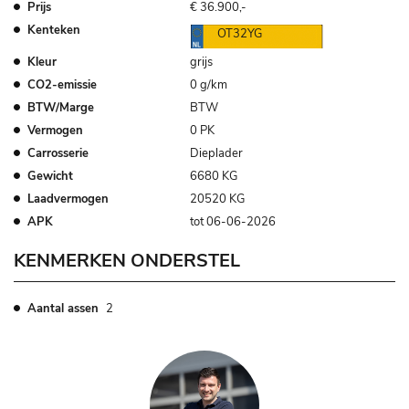
Prijs
€ 36.900,-
Kenteken
OT32YG
Kleur
grijs
CO2-emissie
0 g/km
BTW/Marge
BTW
Vermogen
0 PK
Carrosserie
Dieplader
Gewicht
6680 KG
Laadvermogen
20520 KG
APK
tot 06-06-2026
KENMERKEN ONDERSTEL
Aantal assen
2