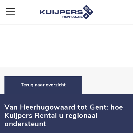
Home
Aanbod
Diensten
Over ons
Vacatures
Contact
Terug naar overzicht
Van Heerhugowaard tot Gent: hoe
Kuijpers Rental u regionaal
ondersteunt